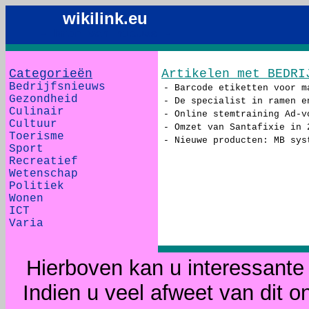
wikilink.eu
- bron van nieuws -
Categorieën
Artikelen met BEDRI
Bedrijfsnieuws
- Barcode etiketten voor m
Gezondheid
- De specialist in ramen e
Culinair
- Online stemtraining Ad-v
Cultuur
- Omzet van Santafixie in 
Toerisme
- Nieuwe producten: MB sys
Sport
Recreatief
Wetenschap
Politiek
Wonen
ICT
Varia
Hierboven kan u interessante 
Indien u veel afweet van dit o