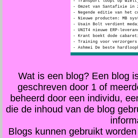
- Transport loopt op wielt
- Omzet van Santafixie in 
- Negende editie van het c
- Nieuwe producten: MB sys
- Usain Bolt verdient meda
- UNIT4 nieuwe ERP-leveran
- Krant boekt dode cabaret
- Training voor verzorgers
- Ashmei De beste hardloop
Wat is een blog? Een blog i
geschreven door 1 of meerd
beheerd door een individu, ee
die de inhoud van de blog gebr
inform
Blogs kunnen gebruikt worden 