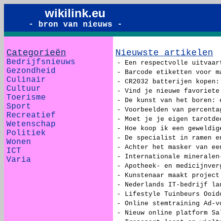
wikilink.eu
- bron van nieuws -
Categorieën
Nieuwste artikelen
Bedrijfsnieuws
- Een respectvolle uitvaar
Gezondheid
- Barcode etiketten voor m
Culinair
- CR2032 batterijen kopen:
Cultuur
- Vind je nieuwe favoriete
Toerisme
- De kunst van het boren: 
Sport
- Voorbeelden van percenta
Recreatief
- Moet je je eigen tarotde
Wetenschap
- Hoe koop ik een geweldig
Politiek
- De specialist in ramen e
Wonen
- Achter het masker van ee
ICT
- Internationale mineralen
Varia
- Apotheek- en medicijnver
- Kunstenaar maakt project
- Nederlands IT-bedrijf la
- Lifestyle Tuinbeurs Ooid
- Online stemtraining Ad-v
- Nieuw online platform Sa